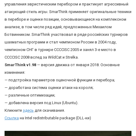
управления эвристическим перебором и практикует агрессивный
атакующий стиль игры. SmarThink применяет оригинальные техники
в переборе и оценке позиции, основывающиеся на комплексном
анализе, в том числе ряд идей, предложенных Михаилом
Ботвинником. SmarThink участвовал в ряде российских турниров
шахматных программ и стал чемпионом России в 2004 году,
чемпионом СНГ в турнире CCCCISC 2005 и занял 3-е место в
CCCCISC 2008 вслед за WildCat и Strelka.
SmarThink v1.98
— версия движка от января 2018. Основные
изменения:
— подстройка параметров оценочной функции и перебора;
— доработана система оценки атаки на короля;
— различные оптимизации;
— добавлена версия под Linux (Ubuntu).
Кликните
здесь
для скачивания.
Ссылка
на Intel redistributable package (DLL-ки)