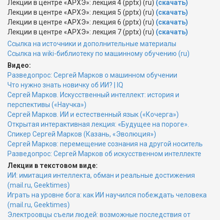
Лекции в центре «АРХЭ»: лекция 4 (pptx) (ru)
(скачать)
Лекции в центре «АРХЭ»: лекция 5 (pptx) (ru)
(скачать)
Лекции в центре «АРХЭ»: лекция 6 (pptx) (ru)
(скачать)
Лекции в центре «АРХЭ»: лекция 7 (pptx) (ru)
(скачать)
Ссылка на источники и дополнительные материалы
Ссылка на wiki-библиотеку по машинному обучению (ru)
Видео:
Разведопрос: Сергей Марков о машинном обучении
Что нужно знать новичку об ИИ? | IQ
Сергей Марков. Искусственный интеллект: история и
перспективы («Научка»)
Сергей Марков. ИИ и естественный язык («Кочерга»)
Открытая интерактивная лекция: «Будущее на пороге».
Спикер Сергей Марков (Казань, «Эволюция»)
Сергей Марков: перемещение сознания на другой носитель
Разведопрос: Сергей Марков об искусственном интеллекте
Лекции в текстовом виде:
ИИ: имитация интеллекта, обман и реальные достижения
(mail.ru, Geektimes)
Играть на уровне бога: как ИИ научился побеждать человека
(mail.ru, Geektimes)
Электроовцы съели людей: возможные последствия от